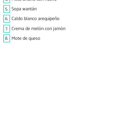
5.
Sopa wantán
6.
Caldo blanco arequipeño
7.
Crema de melón con jamón
8.
Mote de queso