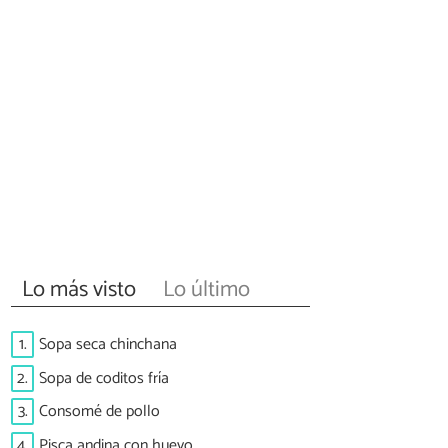
Lo más visto
Lo último
1.
Sopa seca chinchana
2.
Sopa de coditos fría
3.
Consomé de pollo
4.
Pisca andina con huevo