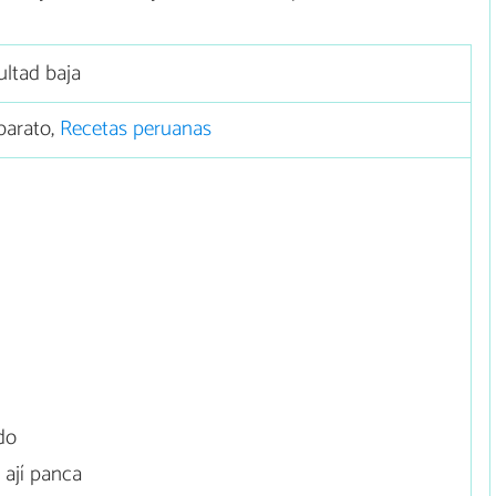
ultad baja
barato,
Recetas peruanas
do
 ají panca