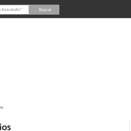
Buscar
os
ios