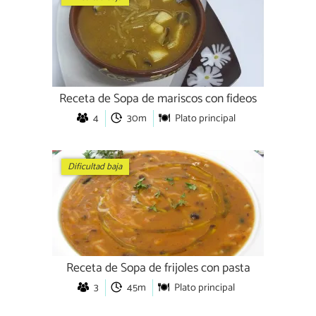
Receta de Sopa de mariscos con fideos
4
30m
Plato principal
Dificultad baja
Receta de Sopa de frijoles con pasta
3
45m
Plato principal