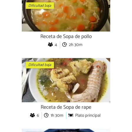
Dificultad baja
Receta de Sopa de pollo
4
2h 30m
Dificultad baja
Receta de Sopa de rape
6
1h 30m
Plato principal