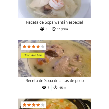
Receta de Sopa wantán especial
4
1h 30m
Dificultad baja
Receta de Sopa de alitas de pollo
3
45m