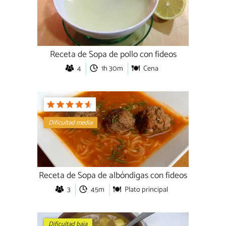
Receta de Sopa de pollo con fideos
4
1h 30m
Cena
Dificultad media
Receta de Sopa de albóndigas con fideos
3
45m
Plato principal
Dificultad baja