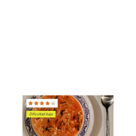
Dificultad baja