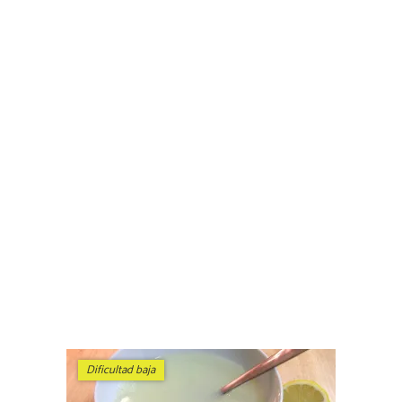
Dificultad baja