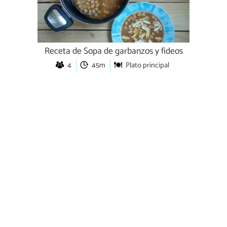
Receta de Sopa de garbanzos y fideos
4
45m
Plato principal