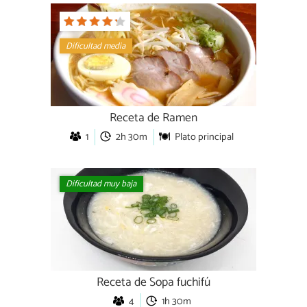
Dificultad media
Receta de Ramen
1
2h 30m
Plato principal
Dificultad muy baja
Receta de Sopa fuchifú
4
1h 30m