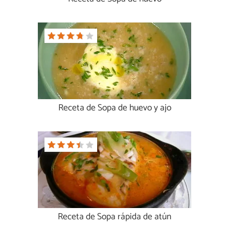
Receta de Sopa de huevo y ajo
Receta de Sopa rápida de atún