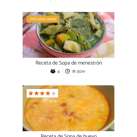
Dificultad media
Receta de Sopa de menestrón
4
1h 30m
Receta de Sopa de huevo