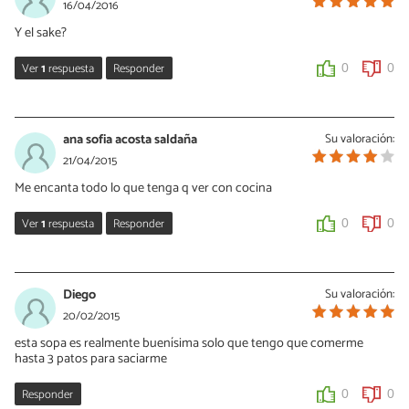
16/04/2016
Y el sake?
Ver
1
respuesta
Responder
0
0
Hector KF
24/10/2019
ana sofia acosta saldaña
Su valoración:
Es para tomarlo mientras se prepara! jeje, se les pasó.
21/04/2015
Me encanta todo lo que tenga q ver con cocina
0
0
Ver
1
respuesta
Responder
0
0
Erick
15/05/2018
Diego
Su valoración:
A mi igual, menos cocinar
20/02/2015
esta sopa es realmente buenísima solo que tengo que comerme
0
0
hasta 3 patos para saciarme
Responder
0
0