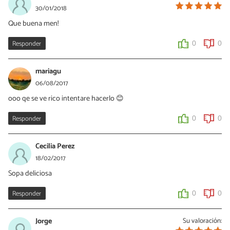
en la sopa
30/01/2018
Que buena men!
0
2
Responder
0
0
mariagu
06/08/2017
ooo qe se ve rico intentare hacerlo 😊
Responder
0
0
Cecilia Perez
18/02/2017
Sopa deliciosa
Responder
0
0
Jorge
Su valoración: