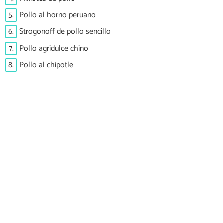
5.
Pollo al horno peruano
6.
Strogonoff de pollo sencillo
7.
Pollo agridulce chino
8.
Pollo al chipotle