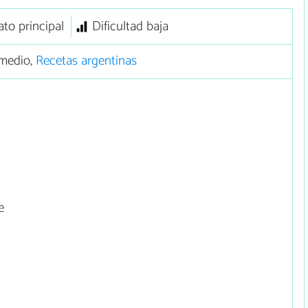
ato principal
Dificultad baja
medio,
Recetas argentinas
e