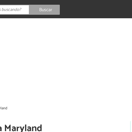
Buscar
yland
a Maryland