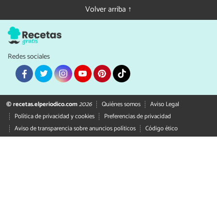
Hola Elisa!!! esperemos que te guste y recuerda si deseas
Volver arriba ↑
compartir el resultado final de la receta!!! un abrazo enorme!
0
0
Redes sociales
© recetas.elperiodico.com
2026
Quiénes somos
Aviso Legal
Política de privacidad y cookies
Preferencias de privacidad
Aviso de transparencia sobre anuncios políticos
Código ético