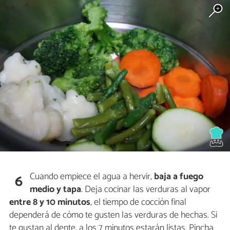
Cuando empiece el agua a hervir,
baja a fuego
6
medio y tapa
. Deja cocinar las verduras al vapor
entre 8 y 10 minutos
, el tiempo de cocción final
dependerá de cómo te gusten las verduras de hechas. Si
te gustan al dente, a los 7 minutos estarán listas. Pincha