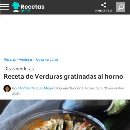
COMPARTIR
Recetas
Verduras
Otras verduras
Otras verduras
Receta de Verduras gratinadas al horno
Por
Montse Morote Ortega
, Bloguera de cocina.
Actualizado: 21 noviembre
2024