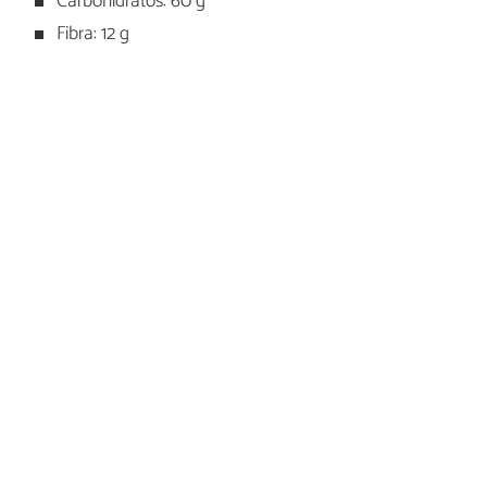
Carbohidratos: 60 g
Fibra: 12 g