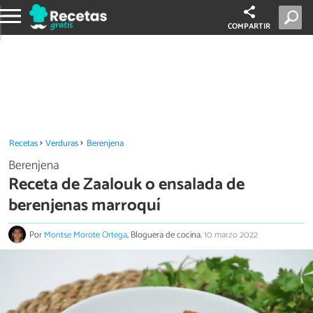
COMPARTIR
Recetas
Verduras
Berenjena
Berenjena
Receta de Zaalouk o ensalada de
berenjenas marroquí
Por
Montse Morote Ortega
, Bloguera de cocina.
10 marzo 2022