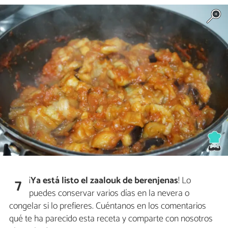
¡
Ya está listo el zaalouk de berenjenas
! Lo
7
puedes conservar varios días en la nevera o
congelar si lo prefieres. Cuéntanos en los comentarios
qué te ha parecido esta receta y comparte con nosotros