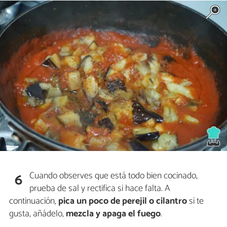
Cuando observes que está todo bien cocinado,
6
prueba de sal y rectifica si hace falta. A
continuación,
pica un poco de perejil o cilantro
si te
gusta, añádelo,
mezcla y apaga el fuego
.