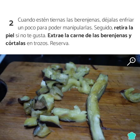
Cuando estén tiernas las berenjenas, déjalas enfriar
2
un poco para poder manipularlas. Seguido,
retira la
piel
si no te gusta.
Extrae la carne de las berenjenas y
córtalas
en trozos. Reserva.