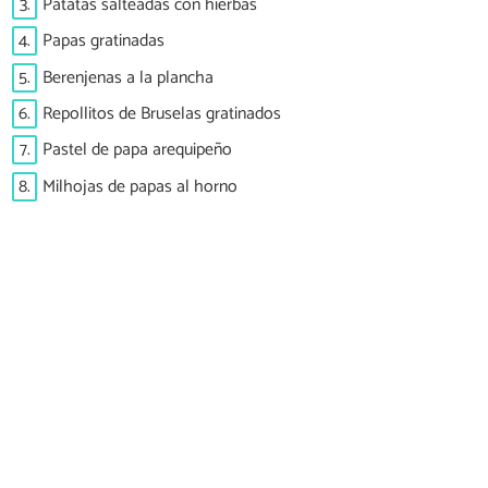
3.
Patatas salteadas con hierbas
4.
Papas gratinadas
5.
Berenjenas a la plancha
6.
Repollitos de Bruselas gratinados
7.
Pastel de papa arequipeño
8.
Milhojas de papas al horno