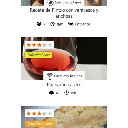
Aperitivos y tapas
Receta de Pintxo con ventresca y
anchoas
2
15m
Entrante
Dificultad baja
Cócteles y bebidas
Pacharán casero
10
15m
Dificultad media