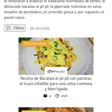
te enseñarán a elaborar el tradicional marmitako de bonito, el
destacado bacalao al pil pil, la piperrada, kokotxas en salsa,
revuelto de perretxikos, el conocido goxua y, por supuesto, el
pastel vasco.
36 recetas
Filtros
Dificultad media
Pescado
Receta de Bacalao al pil pil con patatas:
el truco infalible para una salsa cremosa
y bien ligada
4
45m