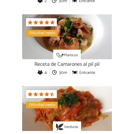
2
30m
Entrante
Dificultad media
Mariscos
Receta de Camarones al pil pil
4
30m
Entrante
Dificultad media
Verduras