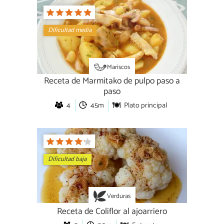
Dificultad media
Mariscos
Receta de Marmitako de pulpo paso a
paso
4
45m
Plato principal
Dificultad baja
Verduras
Receta de Coliflor al ajoarriero