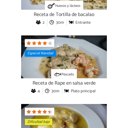
Huevos y lácteos
Receta de Tortilla de bacalao
2
30m
Entrante
Especial Navidad
Pescado
Receta de Rape en salsa verde
4
30m
Plato principal
Dificultad baja