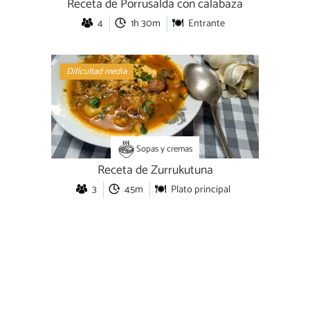
Receta de Porrusalda con calabaza
4
1h 30m
Entrante
Dificultad media
Sopas y cremas
Receta de Zurrukutuna
3
45m
Plato principal