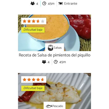
4
45m
Entrante
Dificultad baja
Salsas
Receta de Salsa de pimientos del piquillo
4
45m
Dificultad baja
Pescado