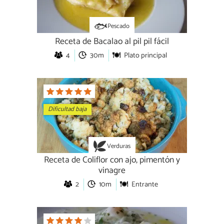
Pescado
Receta de Bacalao al pil pil fácil
4
30m
Plato principal
Dificultad baja
Verduras
Receta de Coliflor con ajo, pimentón y
vinagre
2
10m
Entrante