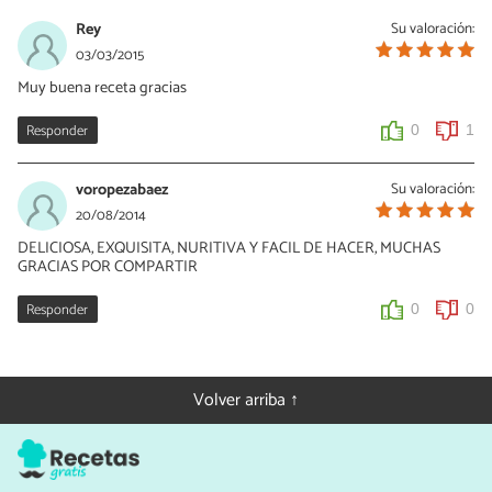
Rey
Su valoración:
03/03/2015
Muy buena receta gracias
Responder
0
1
voropezabaez
Su valoración:
20/08/2014
DELICIOSA, EXQUISITA, NURITIVA Y FACIL DE HACER, MUCHAS
GRACIAS POR COMPARTIR
Responder
0
0
Volver arriba ↑