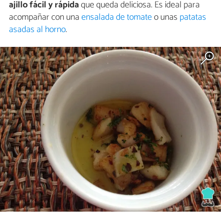
ajillo fácil y rápida
que queda deliciosa. Es ideal para
acompañar con una
ensalada de tomate
o unas
patatas
asadas al horno
.