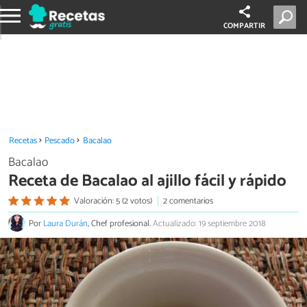
COMPARTIR
Recetas
Pescado
Bacalao
Bacalao
Receta de Bacalao al ajillo fácil y rápido
Valoración: 5 (2 votos)
2 comentarios
Por
Laura Durán
, Chef profesional.
Actualizado: 19 septiembre 2018