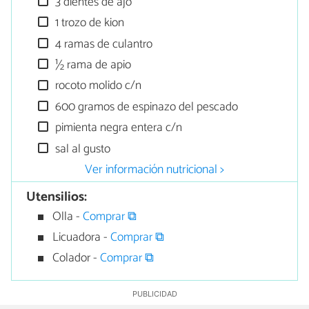
3 dientes de ajo
1 trozo de kion
4 ramas de culantro
½ rama de apio
rocoto molido c/n
600 gramos de espinazo del pescado
pimienta negra entera c/n
sal al gusto
Ver información nutricional >
Utensilios:
Olla -
Comprar ⧉
Licuadora -
Comprar ⧉
Colador -
Comprar ⧉