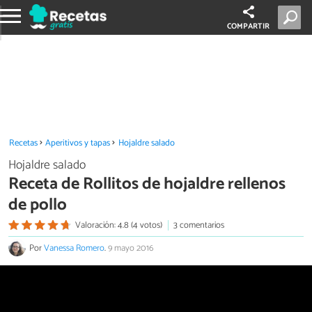
COMPARTIR
Recetas
Aperitivos y tapas
Hojaldre salado
Hojaldre salado
Receta de Rollitos de hojaldre rellenos
de pollo
Valoración: 4.8 (4 votos)
3 comentarios
Por
Vanessa Romero
.
9 mayo 2016