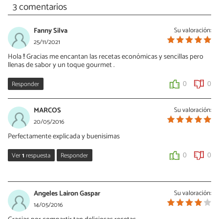
3 comentarios
Fanny Silva
Su valoración:
25/11/2021
Hola !! Gracias me encantan las recetas económicas y sencillas pero
llenas de sabor y un toque gourmet .
Responder
0
0
MARCOS
Su valoración:
20/05/2016
Perfectamente explicada y buenisimas
Ver
1
respuesta
Responder
0
0
Vanessa Romero
23/05/2016
Angeles Lairon Gaspar
Su valoración:
¿Ya los haz hecho? No olvides compartir la foto, esta receta es
14/05/2016
buenísima para aprovechar las sobras de pollo. Un saludo!!