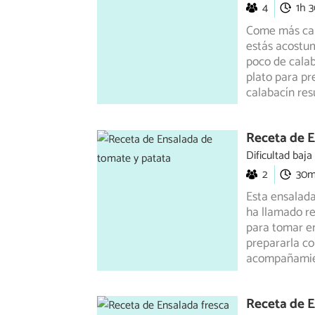
4
1h 
Come más cala
estás acostu
poco
de calab
plato para pr
calabacín res
Receta de E
Dificultad baja
2
30
Esta ensalad
ha llamado re
para tomar en
prepararla co
acompañamien
Receta de E