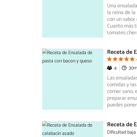
Una ensalada 
la reina de la
con un sabor 
Cuanto más t
tomates cherr
Receta de E
4
30
Las ensaladas
comidas y las
comer
sano, e
preparar ensa
puedes poner
Receta de E
Dificultad baja