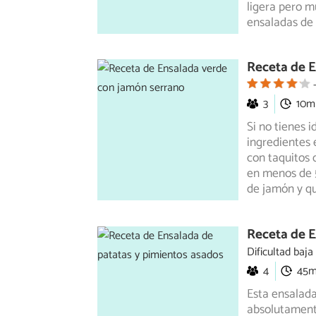
ligera pero mu
ensaladas de f
Receta de 
3
10m
Si no tienes 
ingredientes 
con taquitos
d
en menos de 5
de jamón y qu
Receta de E
Dificultad baja
4
45
Esta ensalada
absolutamente