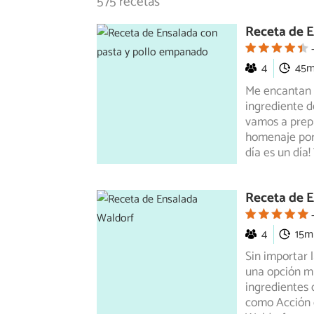
575 recetas
Receta de 
4
45
Me encantan l
ingrediente d
vamos
a prep
homenaje porq
día es un día!
Receta de 
4
15m
Sin importar 
una opción muy
ingredientes 
como Acción 