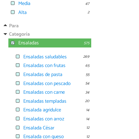
Media
47
Alta
2
Para
Categoría
Ensaladas
575
Ensaladas saludables
269
Ensaladas con frutas
65
Ensaladas de pasta
55
Ensaladas con pescado
54
Ensaladas con carne
34
Ensaladas templadas
20
Ensalada agridulce
14
Ensaladas con arroz
14
Ensalada César
12
Ensalada con queso
12