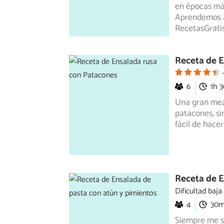
en épocas
más
Aprendemos a
RecetasGratis
Receta de E
6
1h 
Una gran mezc
patacones, s
fácil
de hacer.
Receta de E
Dificultad baja
4
30
Siempre me so