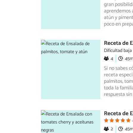
gran posibilid
aprendemos
a
atún y piment
poco en prepa
Receta de E
Dificultad baja
4
45
Si no sabes 
receta especi
palmitos,
toma
toda la famil
respuesta sin
Receta de E
2
45