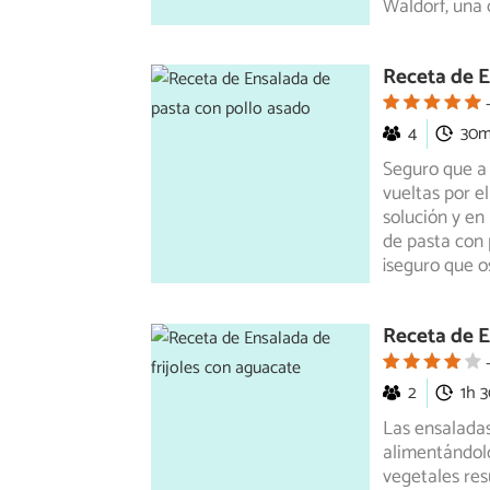
Waldorf, una 
Receta de E
4
30
Seguro que a
vueltas por el
solución
y en 
de pasta con 
¡seguro que o
Receta de E
2
1h 
Las ensaladas
alimentándolo
vegetales
res