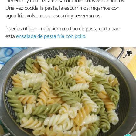
hirviendo y una pizca de sal durante unos 8-10 minutos.
Una vez cocida la pasta, la escurrimos, regamos con
agua fría, volvemos a escurrir y reservamos.
Puedes utilizar cualquier otro tipo de pasta corta para
esta
ensalada de pasta fría con pollo
.