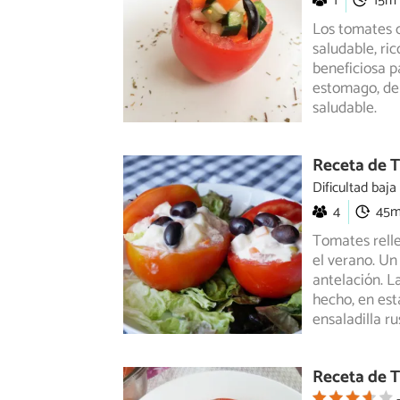
1
15m
Los tomates c
saludable, ri
beneficiosa
pa
estomago, del
saludable.
Receta de T
Dificultad baja
4
45
Tomates relle
el verano. Un
antelación. L
hecho, en est
ensaladilla ru
Receta de T