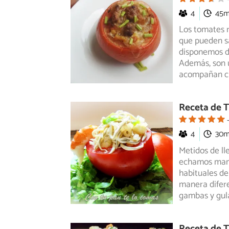
4
45
Los tomates r
que pueden s
disponemos
d
Además, son u
acompañan cu
Receta de T
4
30
Metidos de ll
echamos mano
habituales
de 
manera difere
gambas y gula
Receta de T