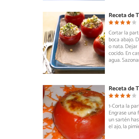
Receta de T
Cortar la part
boca abajo. D
o nata. Dejar
cocido. En c
agua. Sazona
Receta de T
1-Corta la pa
Engrase una f
un sartén has
el ajo, la pim