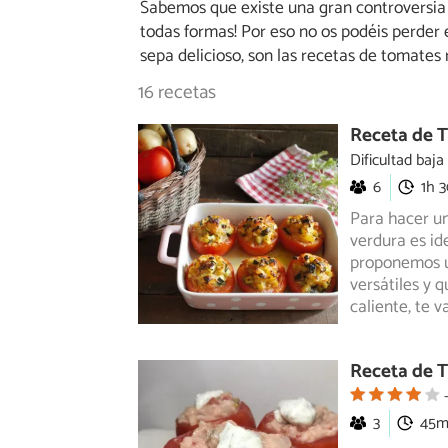
Sabemos que existe una gran controversia p
todas formas! Por eso no os podéis perder 
sepa delicioso, son las recetas de tomates r
16 recetas
Receta de T
Dificultad baja
6
1h 
Para hacer un
verdura es id
proponemos u
versátiles y 
caliente, te v
Receta de T
3
45