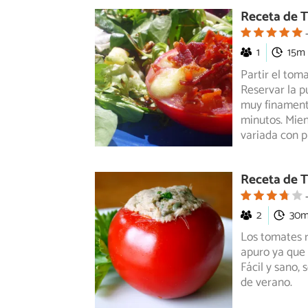
Receta de 
1
15m
Partir el tom
Reservar la p
muy finamente
minutos. Mien
variada con p
Receta de 
2
30
Los tomates r
apuro ya que 
Fácil
y sano, s
de verano.