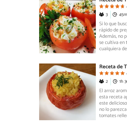
3
45
Si lo que busc
rápido de pre
Además, no p
se cultiva en
cualquiera de
Receta de T
2
1h 
El arroz arom
esta receta a
este delicios
no lo parezca 
tomates rell