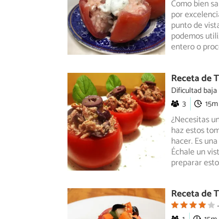
Como bien sab
por excelenci
punto de vista
podemos utili
entero o proc
Receta de T
Dificultad baja
3
15m
¿Necesitas un
haz estos tom
hacer. Es una
Échale un vis
preparar est
Receta de T