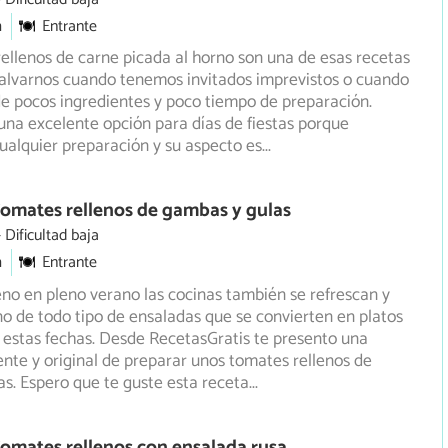
m
Entrante
ellenos de carne picada al horno son una de esas recetas
alvarnos cuando tenemos invitados imprevistos o cuando
e pocos ingredientes y poco tiempo de preparación.
na excelente opción para días de fiestas porque
alquier preparación y su aspecto es
...
omates rellenos de gambas y gulas
Dificultad baja
m
Entrante
eno en pleno verano las cocinas también se refrescan y
 de todo tipo de ensaladas que se convierten en platos
estas fechas. Desde RecetasGratis te presento una
nte y original de preparar unos tomates rellenos de
s. Espero que te guste esta receta
...
omates rellenos con ensalada rusa