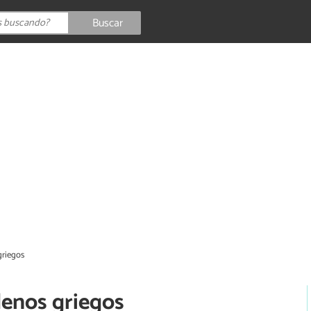
Buscar
griegos
lenos griegos