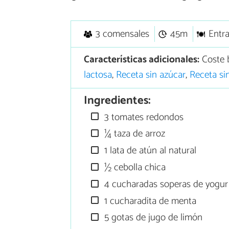
3 comensales
45m
Entr
Características adicionales:
Coste 
lactosa
,
Receta sin azúcar
,
Receta si
Ingredientes:
3 tomates redondos
¼ taza de arroz
1 lata de atún al natural
½ cebolla chica
4 cucharadas soperas de yogur
1 cucharadita de menta
5 gotas de jugo de limón