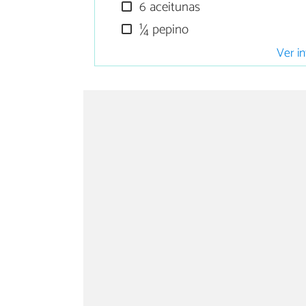
6 aceitunas
¼ pepino
Ver in