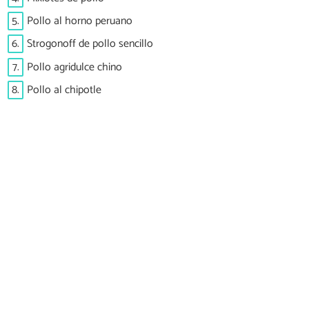
5.
Pollo al horno peruano
6.
Strogonoff de pollo sencillo
7.
Pollo agridulce chino
8.
Pollo al chipotle