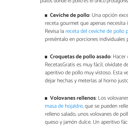
platos donde el pollo es el único protagonis
Ceviche de pollo
: Una opción exce
receta gourmet que apenas necesita i
Revisa la
receta del ceviche de pollo 
preséntalo en porciones individuales 
Croquetas de pollo asado
: Hacer
RecetasGratis es muy fácil, olvídate d
aperitivo de pollo muy vistoso. Esta v
dejar hechas y meterlas al horno justo
Volovanes rellenos
: Los volovan
masa de hojaldre
, que se pueden rell
relleno salado, unos volovanes de pol
queso y jamón dulce. Un aperitivo fáci