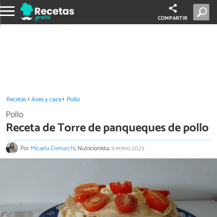
COMPARTIR
Recetas
Aves y caza
Pollo
Pollo
Receta de Torre de panqueques de pollo
Por
Micaela Demarchi
, Nutricionista.
9 enero 2023