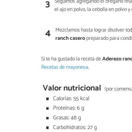
3
Seguimos agregando el orégano finame
el ajo en polvo, la cebolla en polvo 
4
Mezclamos hasta lograr disolver todo
ranch casero
preparado para condim
Si te ha gustado la receta de
Aderezo ran
Recetas de mayonesa
.
Valor nutricional
(por comensa
Calorías: 55 kcal
Proteínas: 6 g
Grasas: 48 g
Carbohidratos: 27 g