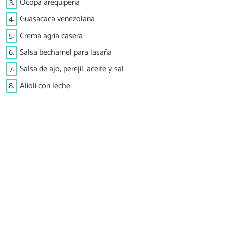
3.
Ocopa arequipeña
4.
Guasacaca venezolana
5.
Crema agria casera
6.
Salsa bechamel para lasaña
7.
Salsa de ajo, perejil, aceite y sal
8.
Alioli con leche