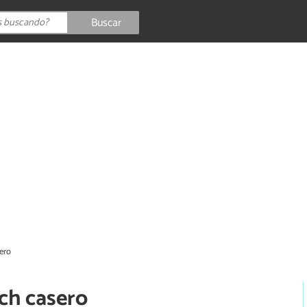
Buscar
ero
ch casero