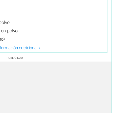
polvo
 en polvo
mo)
formación nutricional >