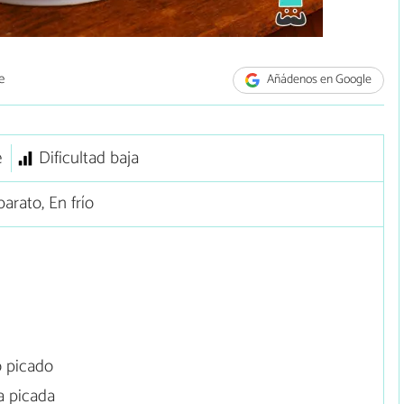
e
Añádenos en Google
e
Dificultad baja
arato, En frío
 picado
a picada