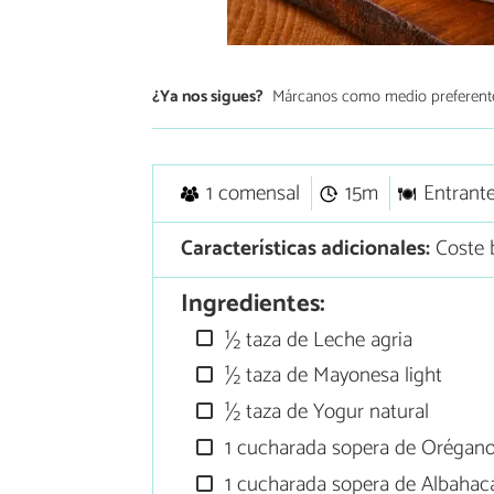
¿Ya nos sigues?
Márcanos como medio preferent
1 comensal
15m
Entrant
Características adicionales:
Coste b
Ingredientes:
½ taza de Leche agria
½ taza de Mayonesa light
½ taza de Yogur natural
1 cucharada sopera de Orégano
1 cucharada sopera de Albahac