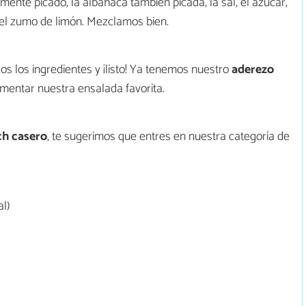
nte picado, la albahaca también picada, la sal, el azúcar,
y el zumo de limón. Mezclamos bien.
s los ingredientes y ¡listo! Ya tenemos nuestro
aderezo
entar nuestra ensalada favorita.
ch casero
, te sugerimos que entres en nuestra categoría de
l)