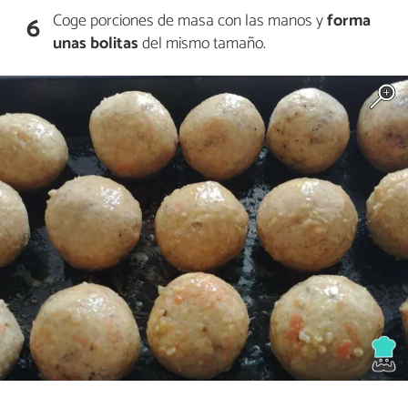
Coge porciones de masa con las manos y
forma
6
unas bolitas
del mismo tamaño.