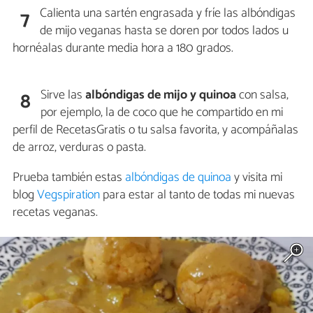
Calienta una sartén engrasada y fríe las albóndigas
7
de mijo veganas hasta se doren por todos lados u
hornéalas durante media hora a 180 grados.
Sirve las
albóndigas de mijo y quinoa
con salsa,
8
por ejemplo, la de coco que he compartido en mi
perfil de RecetasGratis o tu salsa favorita, y acompáñalas
de arroz, verduras o pasta.
Prueba también estas
albóndigas de quinoa
y visita mi
blog
Vegspiration
para estar al tanto de todas mi nuevas
recetas veganas.