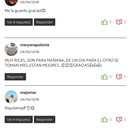
GRACIAS WUAPI...👍👍
06/06/2018
Me la guardo gracias!😍
0
0
Ver
1
respuesta
Responder
0
0
maryanapolonia
06/06/2018
maryanapolonia
GRACIAS COMPI...TE SALDRÁN ESTUPENDAS...👍👍👍
06/06/2018
MUY RICAS....SON PARA MAÑANA...DE UN DÍA PARA EL OTRO SE
0
0
TOMAN MÁS...ESTAN MEJORES...👏👏👏GRACIAS👍👍👍
Responder
0
0
majomar
06/06/2018
Riquísimas!!! 👌😋
Ver
1
respuesta
Responder
0
0