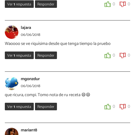
Ver
1
respuesta
Responder
0
0
solmacarena
maryanapolonia
06/06/2018
06/06/2018
guardaré la receta 😍
lajara
GRACIAS COMPI...me alegro que te GUSTE...un saludo....🤗🤗🤗👍
06/06/2018
👍👍
0
0
Waoooo se ve riquísima desde que tenga tiempo la pruebo
0
0
maryanapolonia
Ver
1
respuesta
Responder
0
0
06/06/2018
maryanapolonia
GRACIAS COMPI 👌👌👌😘😘😘
06/06/2018
mgonzdur
0
0
GRACIAS...la verdad queda super rica....👍👍👍🤗🤗
06/06/2018
que ricura, compi. Tomo nota de ru receta 😄😄
0
0
Ver
1
respuesta
Responder
0
0
maryanapolonia
06/06/2018
marian18