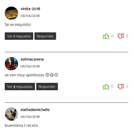
vinita-2018
08/06/2018
Se ve exquisito
Ver
1
respuesta
Responder
0
0
maryanapolonia
08/06/2018
solmacarena
BUENOS DÍAS....ES TAN RICAS....GRACIAS COMPI 👍👍👍
06/06/2018
se ven muy apetitosas 😍😋😊
0
0
Ver
3
respuestas
Responder
0
0
maryanapolonia
06/06/2018
stellademichelis
GRACIAS...están muy ricas...👍👍🤗🤗🤗
06/06/2018
buenísima t receta
0
0