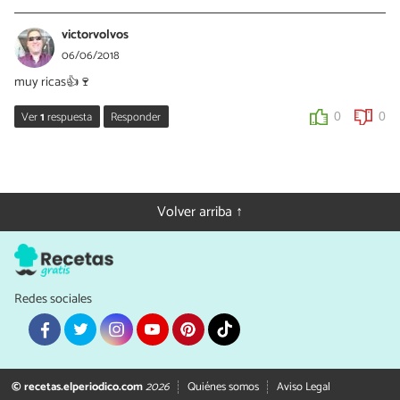
maryanapolonia
06/06/2018
victorvolvos
son para mañana....así están más tomaditas...y más ricas..👍👍👍
06/06/2018
muy ricas👍🍷
0
0
Ver
1
respuesta
Responder
0
0
maryanapolonia
06/06/2018
GRACIAS....👏👏👍👍🤗🤗
Volver arriba ↑
0
0
Redes sociales
© recetas.elperiodico.com
2026
Quiénes somos
Aviso Legal