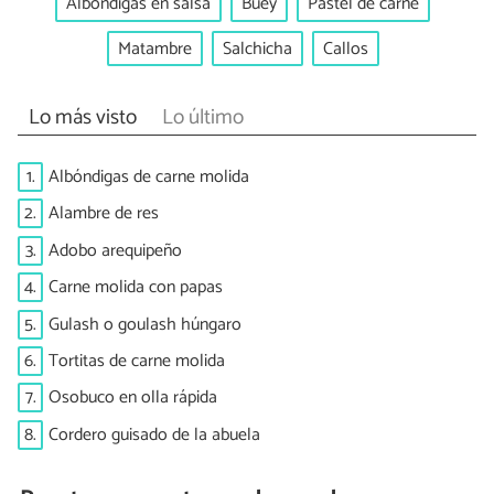
Albóndigas en salsa
Buey
Pastel de carne
Matambre
Salchicha
Callos
Lo más visto
Lo último
1.
Albóndigas de carne molida
2.
Alambre de res
3.
Adobo arequipeño
4.
Carne molida con papas
5.
Gulash o goulash húngaro
6.
Tortitas de carne molida
7.
Osobuco en olla rápida
8.
Cordero guisado de la abuela