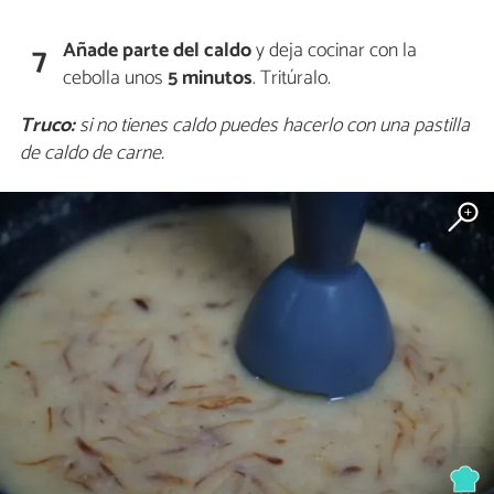
Añade parte del caldo
y deja cocinar con la
7
cebolla unos
5 minutos
. Tritúralo.
Truco:
si no tienes caldo puedes hacerlo con una pastilla
de caldo de carne.