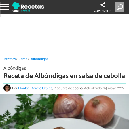
COMPARTIR
Recetas
Carne
Albóndigas
Albóndigas
Receta de Albóndigas en salsa de cebolla
Por
Montse Morote Ortega
, Bloguera de cocina.
Actualizado: 24 mayo 2024