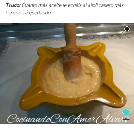
Truco:
Cuanto más aceite le echéis al alioli casero más
espeso irá quedando.