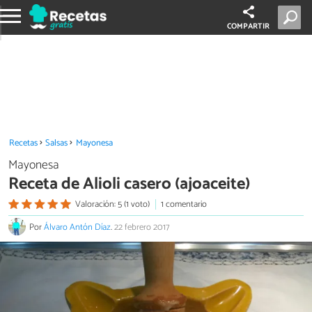
COMPARTIR
Recetas
Salsas
Mayonesa
Mayonesa
Receta de Alioli casero (ajoaceite)
Valoración: 5 (1 voto)
1 comentario
Por
Álvaro Antón Díaz
.
22 febrero 2017