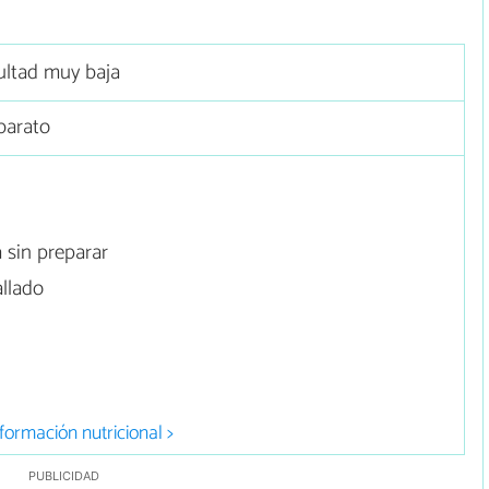
cultad muy baja
barato
 sin preparar
llado
formación nutricional >