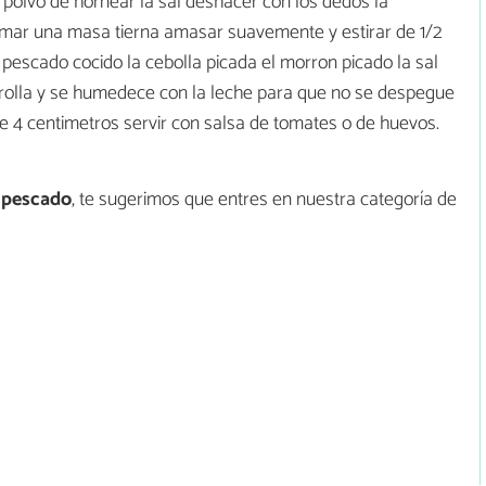
 polvo de hornear la sal deshacer con los dedos la
rmar una masa tierna amasar suavemente y estirar de 1/2
pescado cocido la cebolla picada el morron picado la sal
arrolla y se humedece con la leche para que no se despegue
 4 centimetros servir con salsa de tomates o de huevos.
 pescado
, te sugerimos que entres en nuestra categoría de