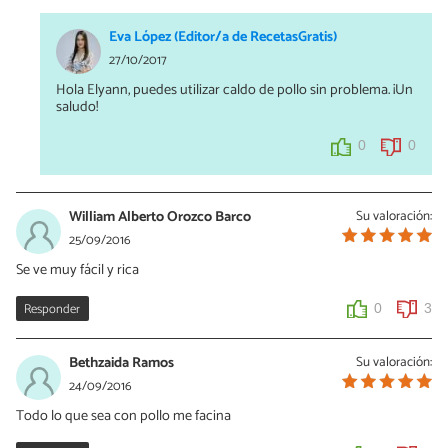
Eva López (Editor/a de RecetasGratis)
27/10/2017
Hola Elyann, puedes utilizar caldo de pollo sin problema. ¡Un
saludo!
0
0
William Alberto Orozco Barco
Su valoración:
25/09/2016
Se ve muy fácil y rica
Responder
0
3
Bethzaida Ramos
Su valoración:
24/09/2016
Todo lo que sea con pollo me facina