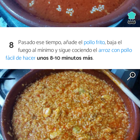
Pasado ese tiempo, añade el
pollo frito
, baja el
8
fuego al mínimo y sigue cociendo el
arroz con pollo
fácil de hacer
unos 8-10 minutos más
.