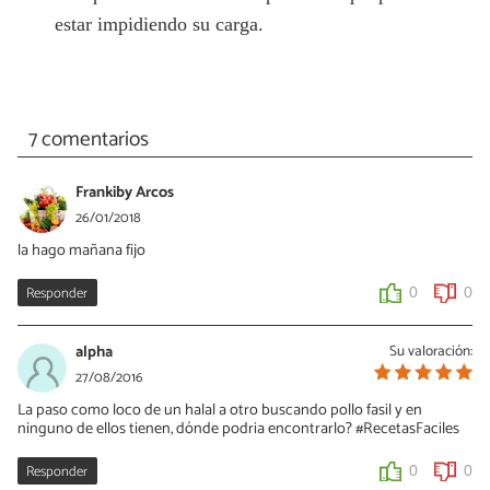
estar impidiendo su carga.
7 comentarios
Frankiby Arcos
26/01/2018
la hago mañana fijo
Responder
0
0
alpha
Su valoración:
27/08/2016
La paso como loco de un halal a otro buscando pollo fasil y en
ninguno de ellos tienen, dónde podria encontrarlo? #RecetasFaciles
Responder
0
0