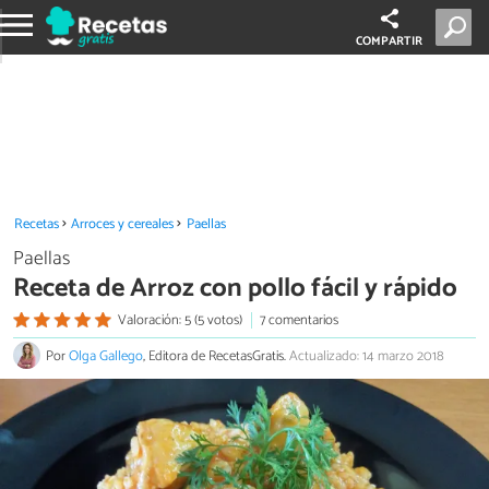
COMPARTIR
Recetas
Arroces y cereales
Paellas
Paellas
Receta de Arroz con pollo fácil y rápido
Valoración: 5 (5 votos)
7 comentarios
Por
Olga Gallego
, Editora de RecetasGratis.
Actualizado: 14 marzo 2018