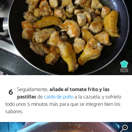
Seguidamente,
añade el tomate frito y las
6
pastillas
de
caldo de pollo
a la cazuela, y sofríelo
todo unos 5 minutos más para que se integren bien los
sabores.