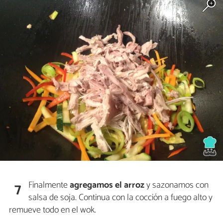
Finalmente
agregamos el arroz
y sazonamos con
7
salsa de soja. Continua con la cocción a fuego alto y
remueve todo en el wok.