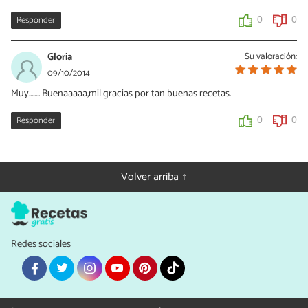
Responder
0
0
Gloria
Su valoración:
09/10/2014
Muy........ Buenaaaaa,mil gracias por tan buenas recetas.
Responder
0
0
Volver arriba ↑
Redes sociales