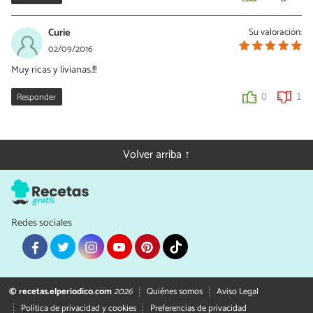
Curie
Su valoración:
02/09/2016
Muy ricas y livianas.!!!
Responder
0
1
Volver arriba ↑
Redes sociales
© recetas.elperiodico.com
2026
Quiénes somos
Aviso Legal
Política de privacidad y cookies
Preferencias de privacidad