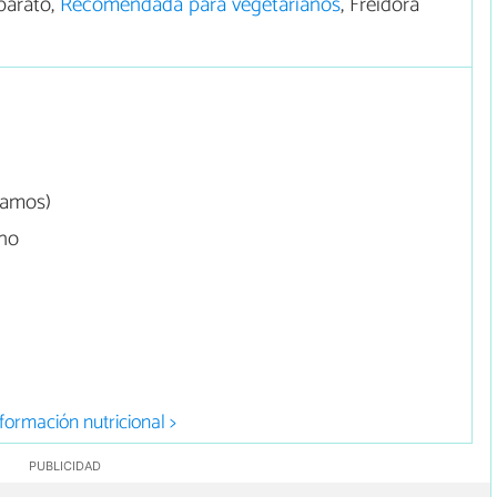
barato,
Recomendada para vegetarianos
, Freidora
ramos)
no
formación nutricional >