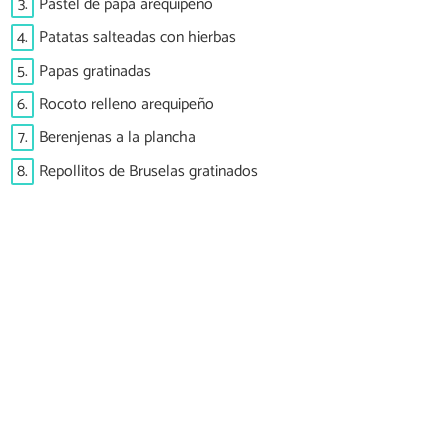
3.
Pastel de papa arequipeño
4.
Patatas salteadas con hierbas
5.
Papas gratinadas
6.
Rocoto relleno arequipeño
7.
Berenjenas a la plancha
8.
Repollitos de Bruselas gratinados