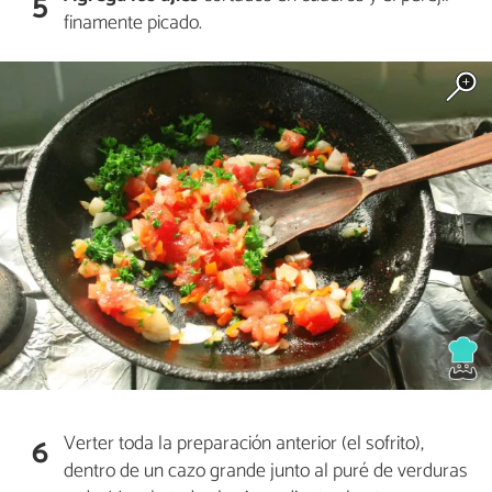
5
finamente picado.
Verter toda la preparación anterior (el sofrito),
6
dentro de un cazo grande junto al puré de verduras