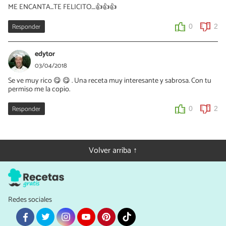
ME ENCANTA...TE FELICITO....👍👍👍
Responder
0
2
edytor
03/04/2018
Se ve muy rico 😋 😋 . Una receta muy interesante y sabrosa. Con tu
permiso me la copio.
Responder
0
2
Volver arriba ↑
Redes sociales