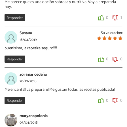
Me parece que es una opción sabrosa y nutritiva. Voy a prepararla
hoy.
Responder
0
1
Susana
Su valoración:
18/04/2019
buenisima, la repetire seguro!!!!!!
Responder
0
0
zoirimar cedeño
28/10/2018
Me encanta!! La prepararé! Me gustan todas las recetas publicada!
Responder
0
0
maryanapolonia
03/04/2018