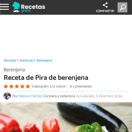
COMPARTIR
Recetas
Verduras
Berenjena
Berenjena
Receta de Pira de berenjena
Valoración: 5 (2 votos)
6 comentarios
Por
Eleonor Fischer
, Cocinera y redactora.
Actualizado: 5 diciembre 2024