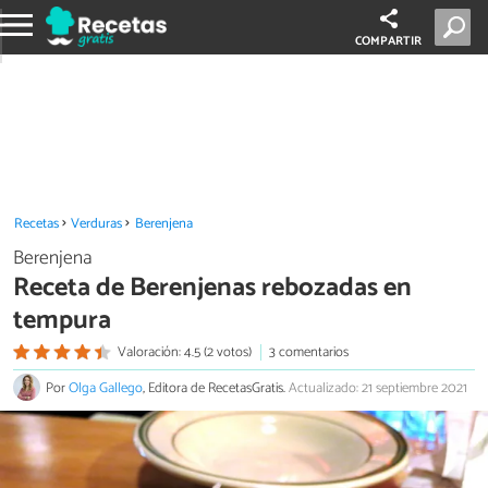
COMPARTIR
Recetas
Verduras
Berenjena
Berenjena
Receta de Berenjenas rebozadas en
tempura
Valoración: 4.5 (2 votos)
3 comentarios
Por
Olga Gallego
, Editora de RecetasGratis.
Actualizado: 21 septiembre 2021