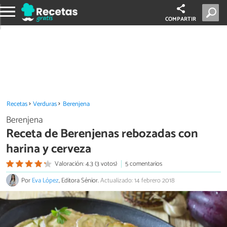
COMPARTIR
Recetas
Verduras
Berenjena
Berenjena
Receta de Berenjenas rebozadas con
harina y cerveza
Valoración: 4.3 (3 votos)
5 comentarios
Por
Eva López
, Editora Sénior.
Actualizado: 14 febrero 2018