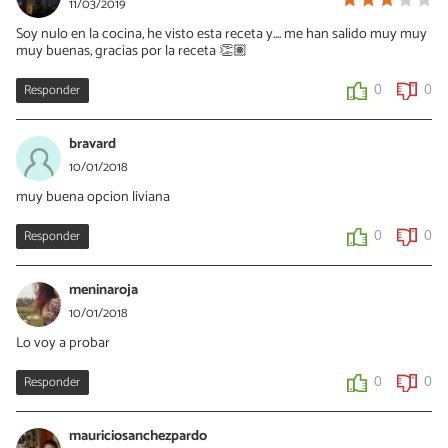
11/03/2019
Soy nulo en la cocina, he visto esta receta y.... me han salido muy muy
muy buenas, gracias por la receta 👏🏽
Responder
0
0
bravard
10/01/2018
muy buena opcion liviana
Responder
0
0
meninaroja
10/01/2018
Lo voy a probar
Responder
0
0
mauriciosanchezpardo