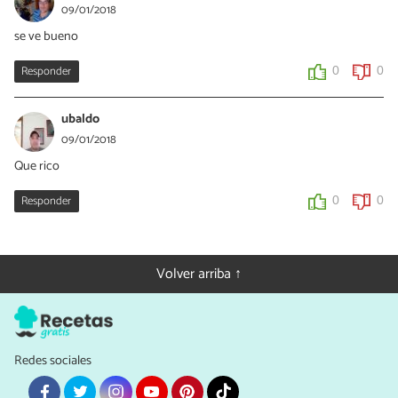
09/01/2018
se ve bueno
Responder
0
0
ubaldo
09/01/2018
Que rico
Responder
0
0
Volver arriba ↑
Redes sociales