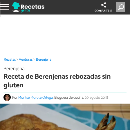
COMPARTIR
Recetas
Verduras
Berenjena
Berenjena
Receta de Berenjenas rebozadas sin
gluten
Por
Montse Morote Ortega
, Bloguera de cocina.
20 agosto 2018