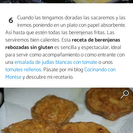
Cuando las tengamos doradas las sacaremos y las
6
iremos poniendo en un plato con papel absorbente.
Así hasta que estén todas las berenjenas fritas. Las
serviremos bien calientes. Esta
receta de berenjenas
rebozadas sin gluten
es sencilla y espectacular, ideal
para servir como acompañamiento o como entrante con
una
ensalada de judías blancas con tomate
o unos
tomates rellenos
. Pásate por mi blog
Cocinando con
Montse
y descubre mi recetario.