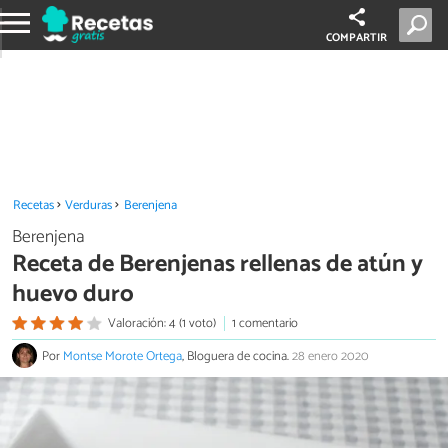
COMPARTIR
Recetas
Verduras
Berenjena
Berenjena
Receta de Berenjenas rellenas de atún y
huevo duro
Valoración: 4 (1 voto)
1 comentario
Por
Montse Morote Ortega
, Bloguera de cocina.
28 enero 2020