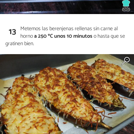
Metemos las berenjenas rellenas sin carne al
13
horno
a 250 ºC unos 10 minutos
o hasta que se
gratinen bien.