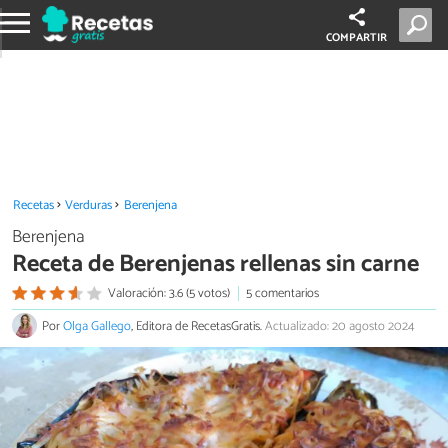
COMPARTIR
Recetas
Verduras
Berenjena
Berenjena
Receta de Berenjenas rellenas sin carne
Valoración: 3.6 (5 votos)
5 comentarios
Por
Olga Gallego
, Editora de RecetasGratis.
Actualizado: 20 agosto 2024