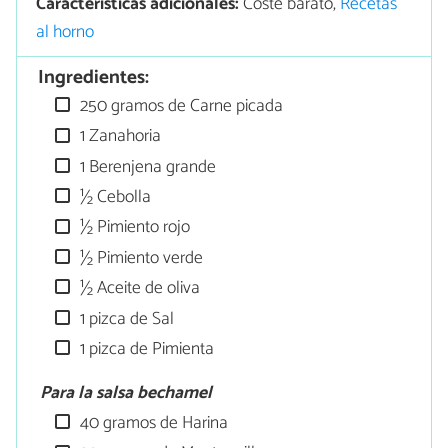
Características adicionales:
Coste barato,
Recetas
al horno
Ingredientes:
250 gramos de Carne picada
1 Zanahoria
1 Berenjena grande
½ Cebolla
½ Pimiento rojo
½ Pimiento verde
½ Aceite de oliva
1 pizca de Sal
1 pizca de Pimienta
Para la salsa bechamel
40 gramos de Harina