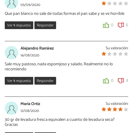
05/09/2020
Que pan blanco no sale de todas formas el pan sabe y se ve horrible
Ver
1
respuesta
Responder
0
6
Andres
13/09/2020
Alejandro Ramirez
Su valoración:
Si es verdad, sabe a levadura y súper duro. Fue horrible, horrible!
14/08/2020
Sale muy pastoso, nada espomjoso y salado. Realmente no lo
0
0
recomiendo
Ver
1
respuesta
Responder
0
4
Andres
13/09/2020
María Ortiz
Su valoración:
Si la verdad y el sabor más que salado sabe a levadura!
12/08/2020
30 gr de levadura fresca equivalen a cuanto de levadura seca?
0
2
Gracias