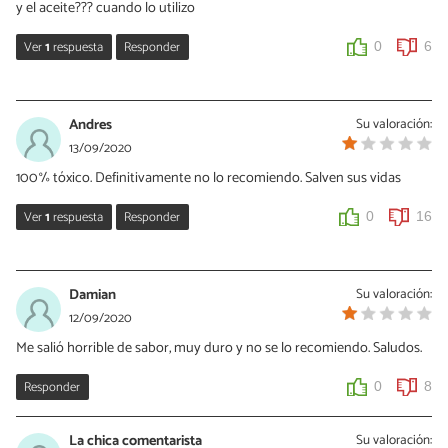
y el aceite??? cuando lo utilizo
Ver
1
respuesta
Responder
0
6
JJ
16/02/2021
Andres
Su valoración:
al final hay que hechar lo por encima
13/09/2020
100% tóxico. Definitivamente no lo recomiendo. Salven sus vidas
0
1
Ver
1
respuesta
Responder
0
16
Nucita
31/08/2021
Damian
Su valoración:
Por qué haces este comentario? Si quieres no tienes que preparar
12/09/2020
la receta
Me salió horrible de sabor, muy duro y no se lo recomiendo. Saludos.
0
0
Responder
0
8
La chica comentarista
Su valoración: