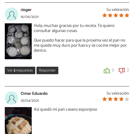
rioger
Su valoración:
16/06/2021
Hola, muchas gracias por tu receta. Te quiero
consultar algunas cosas.
Que puedo hacer para que la proxima vez el pan no
me quede muy duro por fuera y se cocine mejor por
dentro.
Ver
3
respuestas
Responder
0
2
Jessica
23/02/2022
Omar Eduardo
Su valoración:
Me paso igual creo q en horno electrico es menos temperatura jaj
25/04/2021
mañana voy a voolver a hacerlo
Así quedó mí pan casero esponjoso
0
0
Guillermo