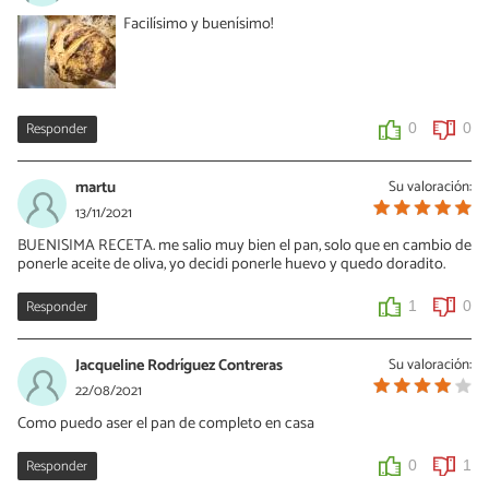
Facilísimo y buenísimo!
Responder
0
0
martu
Su valoración:
13/11/2021
BUENISIMA RECETA. me salio muy bien el pan, solo que en cambio de
ponerle aceite de oliva, yo decidi ponerle huevo y quedo doradito.
Responder
1
0
Jacqueline Rodríguez Contreras
Su valoración:
22/08/2021
Como puedo aser el pan de completo en casa
Responder
0
1