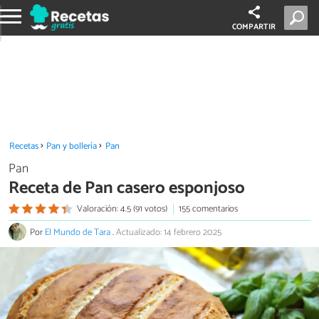
COMPARTIR
Recetas
Pan y bollería
Pan
Pan
Receta de Pan casero esponjoso
Valoración: 4.5 (91 votos)
155 comentarios
Por
El Mundo de Tara
.
Actualizado: 14 febrero 2025