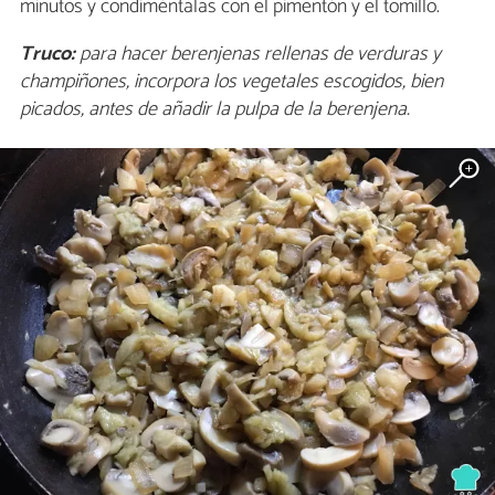
minutos y condiméntalas con el pimentón y el tomillo.
Truco:
para hacer berenjenas rellenas de verduras y
champiñones, incorpora los vegetales escogidos, bien
picados, antes de añadir la pulpa de la berenjena.