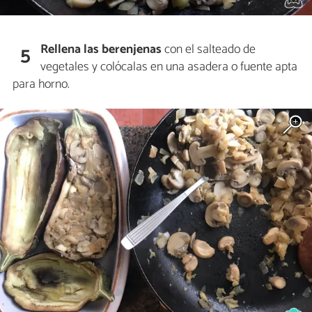
Rellena las berenjenas
con el salteado de
5
vegetales y colócalas en una asadera o fuente apta
para horno.