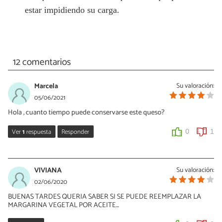
estar impidiendo su carga.
12 comentarios
Marcela
Su valoración:
05/06/2021
Hola , cuanto tiempo puede conservarse este queso?
Ver
1
respuesta
Responder
0
1
Eve
07/07/2021
VIVIANA
Su valoración:
Hola! Tengo entendido que los quesos vegetales duran de 10 a 15
02/06/2020
días, siempre y cuando lo conserves en unn envase hermético y al
BUENAS TARDES QUERIA SABER SI SE PUEDE REEMPLAZAR LA
frío. Saludos!
MARGARINA VEGETAL POR ACEITE...
0
0