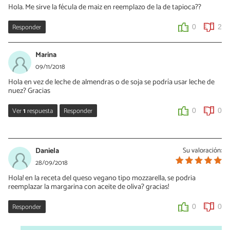
Hola. Me sirve la fécula de maiz en reemplazo de la de tapioca??
Responder
0
2
Marina
09/11/2018
Hola en vez de leche de almendras o de soja se podría usar leche de
nuez? Gracias
Ver
1
respuesta
Responder
0
0
Yana
20/01/2019
Daniela
Su valoración:
Hola Marina! Se puede usar cualquier leche vegetal
28/09/2018
Hola! en la receta del queso vegano tipo mozzarella, se podria
0
0
reemplazar la margarina con aceite de oliva? gracias!
Responder
0
0