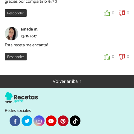
gracias por compartirlo 💪👈
Responder
0
0
amada m.
23/11/2017
Esta receta me encanta!
Responder
0
0
Volver arriba ↑
Redes sociales