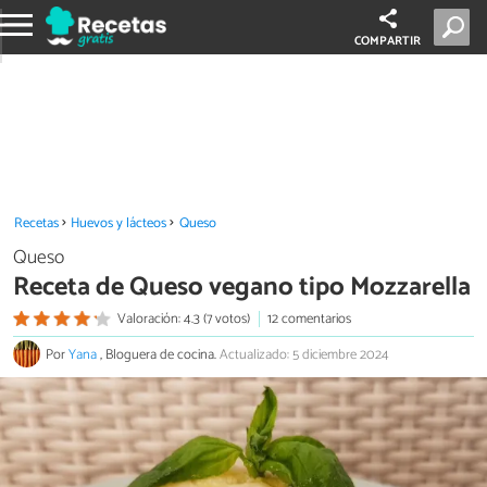
COMPARTIR
Recetas
Huevos y lácteos
Queso
Queso
Receta de Queso vegano tipo Mozzarella
Valoración: 4.3 (7 votos)
12 comentarios
Por
Yana
, Bloguera de cocina.
Actualizado: 5 diciembre 2024