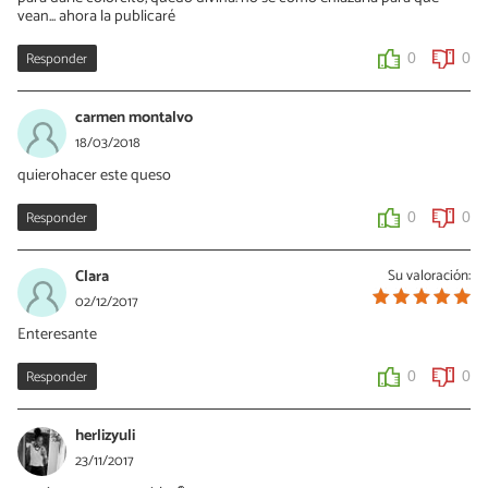
vean... ahora la publicaré
Responder
0
0
carmen montalvo
18/03/2018
quierohacer este queso
Responder
0
0
Clara
Su valoración:
02/12/2017
Enteresante
Responder
0
0
herlizyuli
23/11/2017