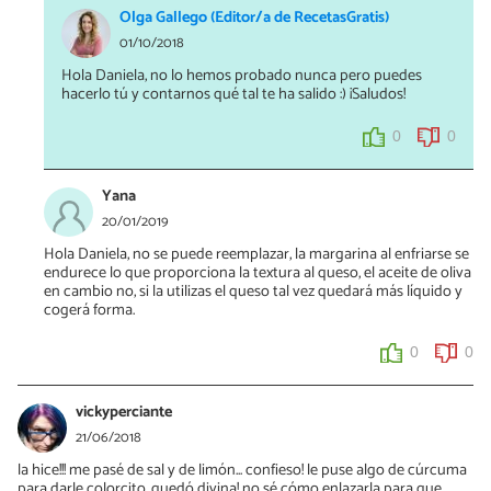
Olga Gallego (Editor/a de RecetasGratis)
01/10/2018
Hola Daniela, no lo hemos probado nunca pero puedes
hacerlo tú y contarnos qué tal te ha salido :) ¡Saludos!
0
0
Yana
20/01/2019
Hola Daniela, no se puede reemplazar, la margarina al enfriarse se
endurece lo que proporciona la textura al queso, el aceite de oliva
en cambio no, si la utilizas el queso tal vez quedará más líquido y
cogerá forma.
0
0
vickyperciante
21/06/2018
la hice!!! me pasé de sal y de limón... confieso! le puse algo de cúrcuma
para darle colorcito, quedó divina! no sé cómo enlazarla para que