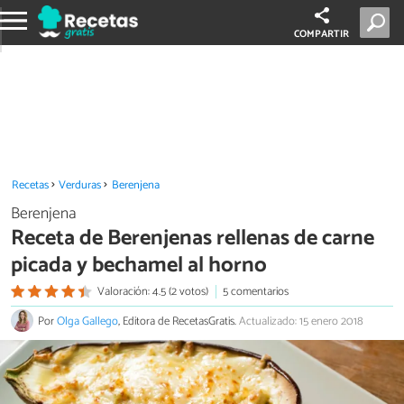
COMPARTIR
Recetas
Verduras
Berenjena
Berenjena
Receta de Berenjenas rellenas de carne
picada y bechamel al horno
Valoración: 4.5 (2 votos)
5 comentarios
Por
Olga Gallego
, Editora de RecetasGratis.
Actualizado: 15 enero 2018