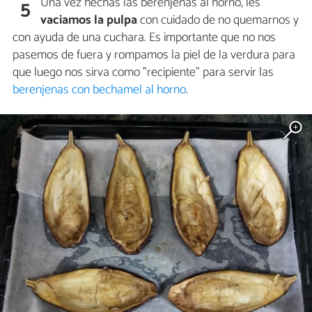
Una vez hechas las berenjenas al horno, les
5
vaciamos la pulpa
con cuidado de no quemarnos y
con ayuda de una cuchara. Es importante que no nos
pasemos de fuera y rompamos la piel de la verdura para
que luego nos sirva como "recipiente" para servir las
berenjenas con bechamel al horno
.