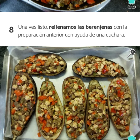
Una ves listo,
rellenamos las berenjenas
con la
8
preparación anterior con ayuda de una cuchara.