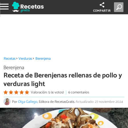
COMPARTIR
Recetas
Verduras
Berenjena
Berenjena
Receta de Berenjenas rellenas de pollo y
verduras light
Valoración: 5 (4 votos)
6 comentarios
Por
Olga Gallego
, Editora de RecetasGratis.
Actualizado: 27 noviembre 2024