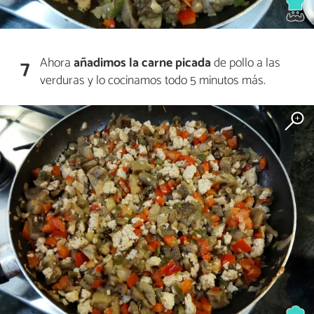
Ahora
añadimos la carne picada
de pollo a las
7
verduras y lo cocinamos todo 5 minutos más.