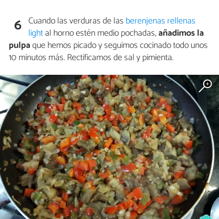
Cuando las verduras de las
berenjenas rellenas
6
light
al horno estén medio pochadas,
añadimos la
pulpa
que hemos picado y seguimos cocinado todo unos
10 minutos más. Rectificamos de sal y pimienta.