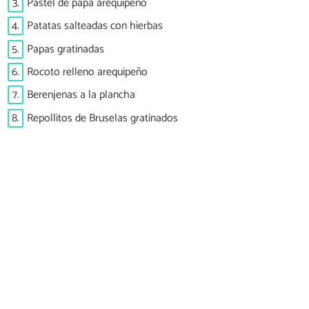
3.
Pastel de papa arequipeño
4.
Patatas salteadas con hierbas
5.
Papas gratinadas
6.
Rocoto relleno arequipeño
7.
Berenjenas a la plancha
8.
Repollitos de Bruselas gratinados