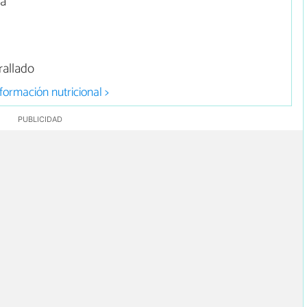
da
allado
formación nutricional >