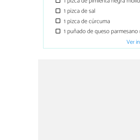
1 pizca de pimienta negra moli
1 pizca de sal
1 pizca de cúrcuma
1 puñado de queso parmesano r
Ver in