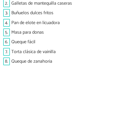
2.
Galletas de mantequilla caseras
3.
Buñuelos dulces fritos
4.
Pan de elote en licuadora
5.
Masa para donas
6.
Queque fácil
7.
Torta clásica de vainilla
8.
Queque de zanahoria