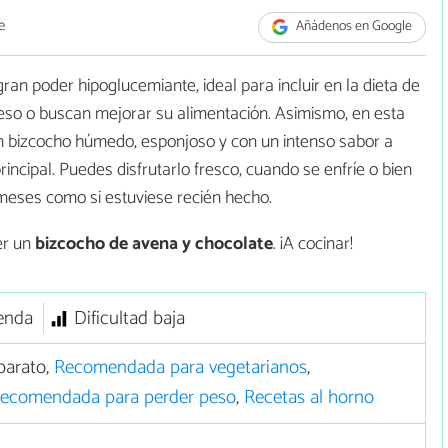
e
Añádenos en Google
ran poder hipoglucemiante, ideal para incluir en la dieta de
peso o buscan mejorar su alimentación. Asimismo, en esta
n bizcocho húmedo, esponjoso y con un intenso sabor a
incipal. Puedes disfrutarlo fresco, cuando se enfríe o bien
 meses como si estuviese recién hecho.
er un
bizcocho de avena y chocolate
. ¡A cocinar!
enda
Dificultad baja
barato,
Recomendada para vegetarianos
,
ecomendada para perder peso
,
Recetas al horno