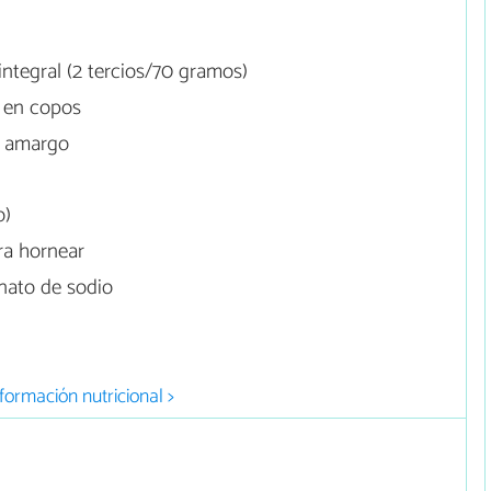
integral (2 tercios/70 gramos)
 en copos
o amargo
o)
ra hornear
nato de sodio
formación nutricional >