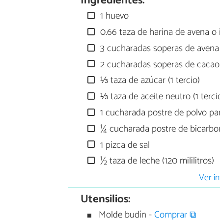
Ingredientes:
1 huevo
0.66 taza de harina de avena o 
3 cucharadas soperas de avena
2 cucharadas soperas de caca
⅓ taza de azúcar (1 tercio)
⅓ taza de aceite neutro (1 terci
1 cucharada postre de polvo pa
¼ cucharada postre de bicarbo
1 pizca de sal
½ taza de leche (120 mililitros)
Ver in
Utensilios:
Molde budín -
Comprar ⧉