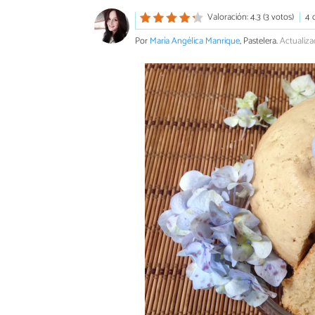
Valoración: 4.3 (3 votos)
4 
Por
María Angélica Manrique
, Pastelera.
Actualiza