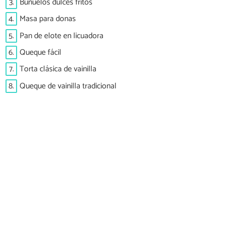
3.
Buñuelos dulces fritos
4.
Masa para donas
5.
Pan de elote en licuadora
6.
Queque fácil
7.
Torta clásica de vainilla
8.
Queque de vainilla tradicional