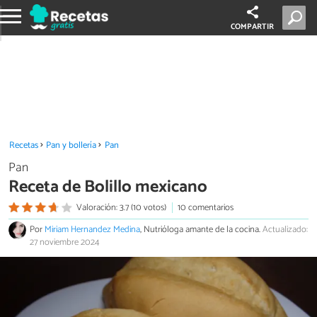
COMPARTIR
Recetas
Pan y bollería
Pan
Pan
Receta de Bolillo mexicano
Valoración: 3.7 (10 votos)
10 comentarios
Por
Miriam Hernandez Medina
, Nutrióloga amante de la cocina.
Actualizado:
27 noviembre 2024