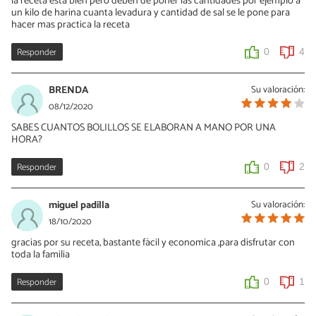
la receta esta bien pero deben de poner las cantidades por ejemplo a
un kilo de harina cuanta levadura y cantidad de sal se le pone para
hacer mas practica la receta
Responder
0
4
BRENDA
Su valoración:
08/12/2020
SABES CUANTOS BOLILLOS SE ELABORAN A MANO POR UNA
HORA?
Responder
0
2
miguel padilla
Su valoración:
18/10/2020
gracias por su receta, bastante fäcil y economica ,para disfrutar con
toda la familia
Responder
0
1