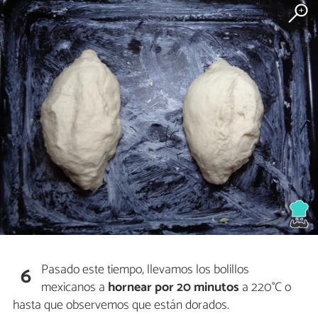
Pasado este tiempo, llevamos los bolillos
6
mexicanos a
hornear por 20 minutos
a 220°C o
hasta que observemos que están dorados.