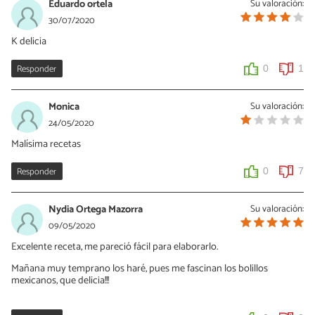
Eduardo ortela
Su valoración:
30/07/2020
K delicia
Responder
0
1
Monica
Su valoración:
24/05/2020
Malísima recetas
Responder
0
7
Nydia Ortega Mazorra
Su valoración:
09/05/2020
Excelente receta, me pareció fácil para elaborarlo.
Mañana muy temprano los haré, pues me fascinan los bolillos
mexicanos, que delicia!!!