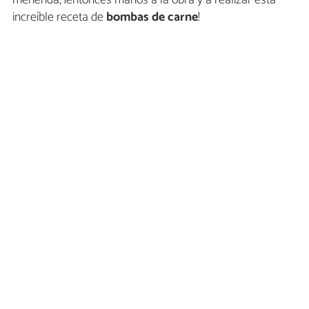
merienda, ¡entonces manos a la obra y a realizar esta
increíble receta de
bombas de carne
!