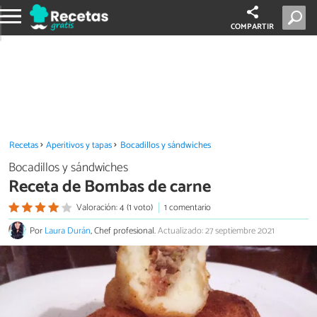
COMPARTIR
Recetas
Aperitivos y tapas
Bocadillos y sándwiches
Bocadillos y sándwiches
Receta de Bombas de carne
Valoración: 4 (1 voto)
1 comentario
Por
Laura Durán
, Chef profesional.
Actualizado: 27 septiembre 2021