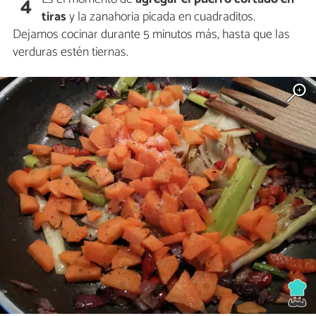
4
tiras
y la zanahoria picada en cuadraditos.
Dejamos cocinar durante 5 minutos más, hasta que las
verduras estén tiernas.