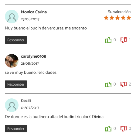
Monica Carina
Su valoración:
23/08/2017
Muy bueno el budin de verduras, me encanto
Responder
0
1
carolyne0105
21/08/2017
se ve muy bueno. felicidades
Responder
0
2
Cecili
01/07/2017
De donde es la budinera alta del budin tricolor?. Divina
Responder
0
0